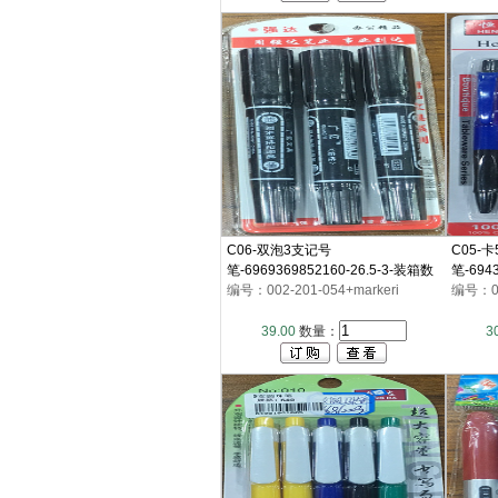
C06-双泡3支记号
C05-
笔-6969369852160-26.5-3-装箱数
笔-694
400
编号：002-201-054+markeri
640
编号：00
39.00
数量：
3