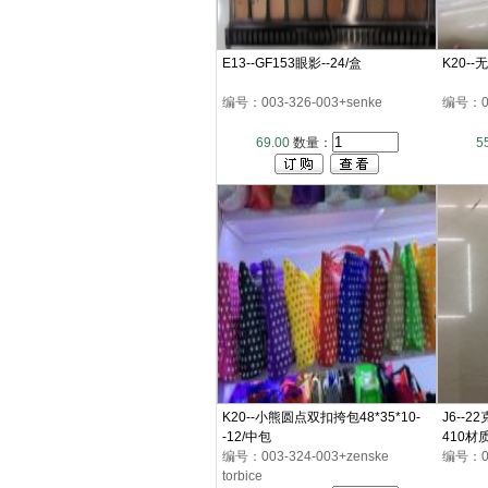
E13--GF153眼影--24/盒
K20-
编号：003-326-003+senke
编号：003
69.00
数量：
5
K20--小熊圆点双扣挎包48*35*10-
J6--
-12/中包
410材
编号：003-324-003+zenske
编号：003
torbice