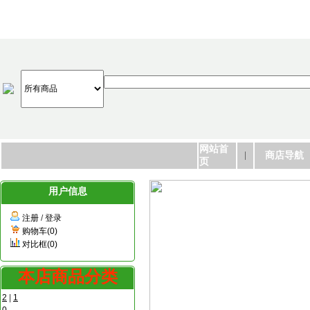
网站首
商店导航
页
用户信息
注册
/
登录
购物车(0)
对比框(0)
本店商品分类
2
|
1