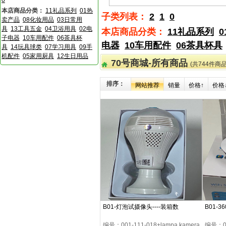
0
本店商品分类：
11礼品系列
01热
子类列表：
2
1
0
卖产品
08化妆用品
03日常用
具
13工具五金
04卫浴用具
02电
本店商品分类：
11礼品系列
子电器
10车用配件
06茶具杯
电器
10车用配件
06茶具杯具
具
14玩具球类
07学习用具
09手
机配件
05家用厨具
12生日用品
70号商城-所有商品
(共744件商品
排序：
网站推荐
销量
价格↑
价格
B01-灯泡试摄像头----装箱数
B01-3
编号：001-111-018+lampa kamera
编号：001