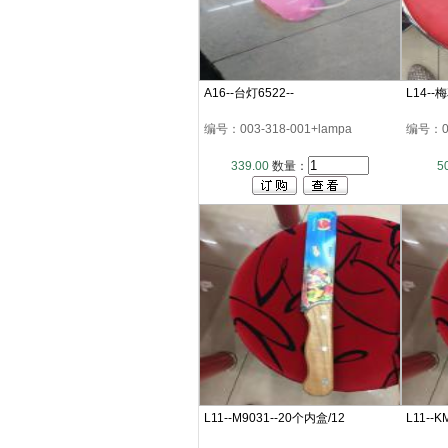
A16--台灯6522--
L14--
编号：003-318-001+lampa
编号：00
339.00
数量：
5
L11--M9031--20个内盒/12
L11--