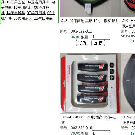
具
13工具五金
04卫浴用具
02电
子电器
10车用配件
06茶具杯
具
14玩具球类
07学习用具
09手
机配件
05家用厨具
12生日用品
J13--通用雨刷 黑钢 16寸--橡胶 钢片
J10--
线--金属
编号：003-322-011
编号：003-
akumula
96.00
数量：
31
J08--HK40803040防撞条 R混--硅
J07--
胶
纤皮+A
编号：003-322-019
编号：003
79.00
数量：
12