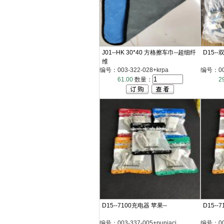
J01--HK 30*40 方格擦车巾--超细纤
D15--
维
编号：003-322-028+krpa
编号：003
61.00
数量：
2
D15--7100充电器 苹果--
D15--
编号：003-337-005+punjaci
编号：003