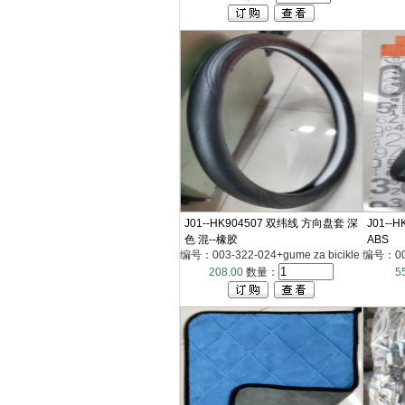
J01--HK904507 双纬线 方向盘套 深
J01--
色 混--橡胶
ABS
编号：003-322-024+gume za bicikle
编号：003-
208.00
数量：
5