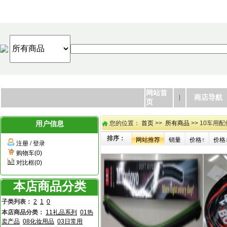
网站首
商店导航
页
用户信息
您的位置：
首页
>>
所有商品
>> 10车用配
排序：
网站推荐
销量
价格↑
价格
注册
/
登录
购物车(0)
对比框(0)
本店商品分类
子类列表：
2
1
0
本店商品分类：
11礼品系列
01热
卖产品
08化妆用品
03日常用