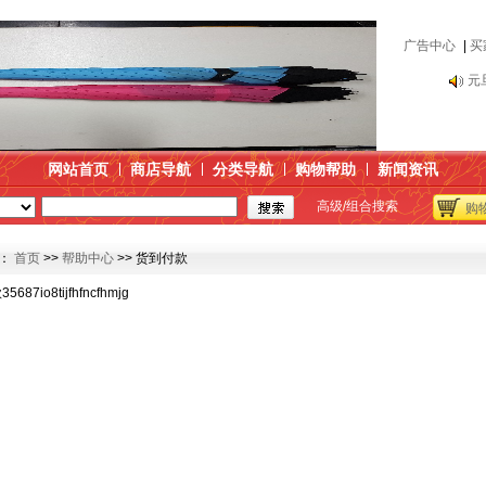
广告中心
|
买
元
元
网站首页
商店导航
分类导航
购物帮助
新闻资讯
高级/组合搜索
购
：
首页
>>
帮助中心
>> 货到付款
87io8tijfhfncfhmjg