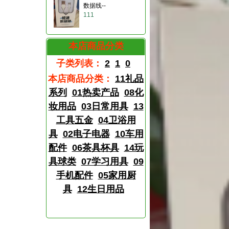
数据线--
111
本店商品分类
子类列表：
2
1
0
本店商品分类：
11礼品
系列
01热卖产品
08化
妆用品
03日常用具
13
工具五金
04卫浴用
具
02电子电器
10车用
配件
06茶具杯具
14玩
具球类
07学习用具
09
手机配件
05家用厨
具
12生日用品