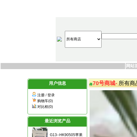
网站
70号商城-
所有商
用户信息
注册
/
登录
购物车(0)
对比框(0)
最近浏览产品
G13--HK90505苹果