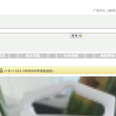
广告中心
|
新用
首页
商店导航
分类导航
购物帮助
品
>>
0
>> G13--HK90505苹果数据线--