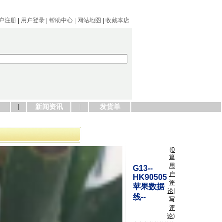
户注册
|
用户登录
|
帮助中心
|
网站地图
|
收藏本店
新闻资讯
发货单
(
0
篇
用
G13--
户
HK90505
评
苹果数据
论
|
线--
写
评
论
)