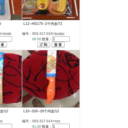
6
L12--HD175--2个内盒/72
 rende
编号：003-317-019+ljustac
66.00
数量：
内盒/12
L10--328--20个内盒/12
oz
编号：003-317-014+noz
61.00
数量：