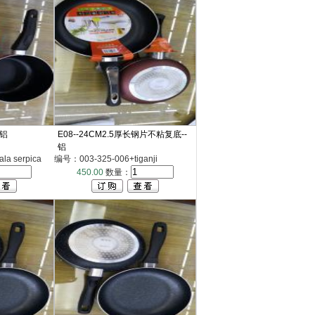
-铝
E08--24CM2.5厚长钢片不粘复底--
铝
a serpica
编号：003-325-006+tiganji
450.00
数量：