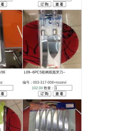
/36
L09--6PCS彩柄双面牙刀--
oz
编号：003-317-008+nozevi
102.00
数量：