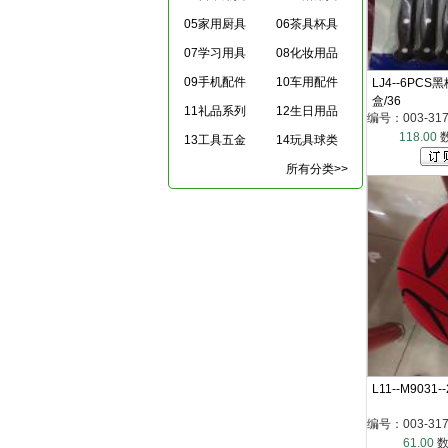
05家用厨具
06茶具杯具
07学习用具
08化妆用品
09手机配件
10车用配件
LJ4--6PC
盒/36
11礼品系列
12生日用品
编号：003-317-
118.00
13工具五金
14玩具球类
所有分类>>
L11--M9031
编号：003-317
61.00
数