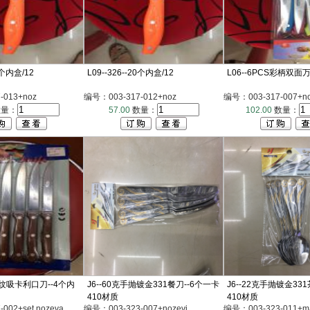
20个内盒/12
L09--326--20个内盒/12
L06--6PCS彩柄双面万
-013+noz
编号：003-317-012+noz
编号：003-317-007+no
量：
57.00
数量：
102.00
数量：
S木纹吸卡利口刀--4个内
J6--60克手抛镀金331餐刀--6个一卡
J6--22克手抛镀金33
410材质
410材质
002+set nozeva
编号：003-323-007+nozevi
编号：003-323-011+mal