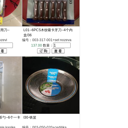
用刀--
L01--6PCS木纹吸卡牙刀--4个内
盒/36
zevi
编号：003-317-001+set nozeva
137.00
数量：
1茶勺--6个一卡
I30-铁篮
e kasike
编号：003-050-020+cediljka