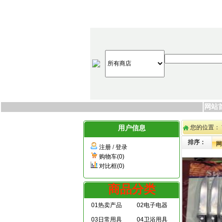
网站
用户信息
您的位置：
排序：
网
注册
/
登录
购物车(0)
对比框(0)
商品分类
01热卖产品
02电子电器
03日常用具
04卫浴用具