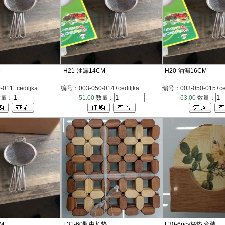
M
H21-油漏14CM
H20-油漏16CM
011+cediljka
编号：003-050-014+cediljka
编号：003-050-015+ced
量：
51.00
数量：
63.00
数量：
M
F31-60颗中长垫
F30-6pcs杯垫 盒装