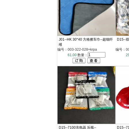
J01--HK 30*40 方格擦车巾--超细纤
D15--
维
编号：003-322-028+krpa
编号：003
61.00
数量：
2
D15--7100充电器 乐视--
D15--