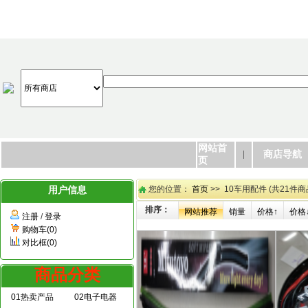
网站首
商店导航
页
用户信息
您的位置：
首页
>> 10车用配件 (共21件商
排序：
网站推荐
销量
价格↑
价格
注册
/
登录
购物车(0)
对比框(0)
商品分类
01热卖产品
02电子电器