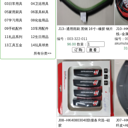
03日常用具
04卫浴用具
05家用厨具
06茶具杯具
07学习用具
08化妆用品
09手机配件
10车用配件
J13--通用雨刷 黑钢 16寸--橡胶 钢片
J10--
线--金属
11礼品系列
12生日用品
编号：003-322-011
编号：003-
akumula
96.00
数量：
13工具五金
14玩具球类
31
所有分类>>
J08--HK40803040防撞条 R混--硅
J07--
胶
纤皮+A